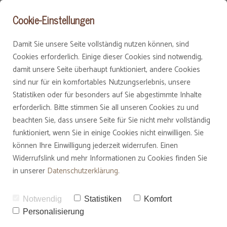
Cookie-Einstellungen
Damit Sie unsere Seite vollständig nutzen können, sind
Cookies erforderlich. Einige dieser Cookies sind notwendig,
damit unsere Seite überhaupt funktioniert, andere Cookies
sind nur für ein komfortables Nutzungserlebnis, unsere
amnanda Kur
amnanda Ausbildungen
Ayurveda Beratung
Aromatouch Massage
About me
Statistiken oder für besonders auf Sie abgestimmte Inhalte
erforderlich. Bitte stimmen Sie all unseren Cookies zu und
beachten Sie, dass unsere Seite für Sie nicht mehr vollständig
amnanda Moksha
Woman Circle
Abhyhanga Shakti Awake
Kontakt
funktioniert, wenn Sie in einige Cookies nicht einwilligen. Sie
können Ihre Einwilligung jederzeit widerrufen. Einen
Entspannungskurs für Frauen
Widerrufslink und mehr Informationen zu Cookies finden Sie
amnanda Lifebalance
Woman Blessing
Terminübersicht
Seelenzeit
in unserer
Datenschutzerklärung
.
amnanda Marma
Newsletter
Notwendig
Statistiken
Komfort
Mehr als nur ein 
Personalisierung