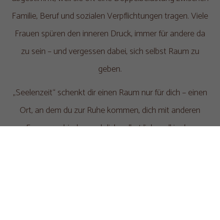
Familie, Beruf und sozialen Verpflichtungen tragen. Viele
Frauen spüren den inneren Druck, immer für andere da
zu sein – und vergessen dabei, sich selbst Raum zu
geben.
„Seelenzeit“ schenkt dir einen Raum nur für dich – einen
Ort, an dem du zur Ruhe kommen, dich mit anderen
Frauen verbinden und dich selbst liebevoll in den
Mittelpunkt stellen darfst.
✨ Kein Leistungsdruck – nur du, dein Körper und deine
Seele. ✨