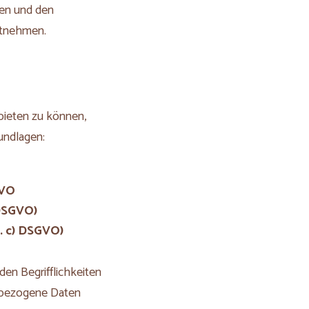
men und den
tnehmen.
bieten zu können,
undlagen:
GVO
) DSGVO)
it. c) DSGVO)
en Begrifflichkeiten
enbezogene Daten